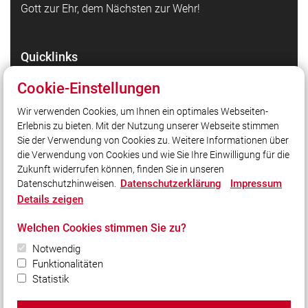
Gott zur Ehr, dem Nächsten zur Wehr!
Quicklinks
Facebookseite der Feuerwehr Köditz
Cookie-Einstellungen
Facebookseite der Jugendfeuerwehr Köditz
Wir verwenden Cookies, um Ihnen ein optimales Webseiten-
Facebookseite der Kinderfeuerwehr Köditz
Erlebnis zu bieten. Mit der Nutzung unserer Webseite stimmen
Instagramseite der Feuerwehr Köditz
Sie der Verwendung von Cookies zu. Weitere Informationen über
Instagramseite der Jugendfeuerwehr Köditz
die Verwendung von Cookies und wie Sie Ihre Einwilligung für die
Zukunft widerrufen können, finden Sie in unseren
Datenschutzerklärung
Impressum
Datenschutzhinweisen.
Social Media
Details zeigen
Auch unterwegs immer auf dem Laufenden bleiben?
Welchen Cookies stimmen Sie zu?
Bleiben Sie mit uns in Kontakt und vernetzen Sie sich
mit uns!
Notwendig
Funktionalitäten
Statistik