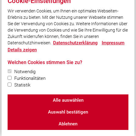
Cookie-Einstellungen
Wir verwenden Cookies, um Ihnen ein optimales Webseiten-
Erlebnis zu bieten. Mit der Nutzung unserer Webseite stimmen
Sie der Verwendung von Cookies zu. Weitere Informationen über
die Verwendung von Cookies und wie Sie Ihre Einwilligung für die
Zukunft widerrufen können, finden Sie in unseren
Datenschutzerklärung
Impressum
Datenschutzhinweisen.
Details zeigen
Ein Jahr später, am 23. und 25.07.1999 fand bereits das
nächste große Ereignis statt, ein Jugendzeltlager mit
Welchen Cookies stimmen Sie zu?
Kreisjugendfeuerwehrtag an der Göstrahalle, mit 250
Notwendig
Teilnehmern. Zur Generalversammlung am 23.11.2001
Funktionalitäten
bekam die Aktive Feuerwehr abermals eine neue Führung,
Statistik
in Person von Stefan Schmidt als Kommandant und Stefan
Wirth als dessen Stellvertreter. Das Verhältnis der
Gesamtmitgliederzahl zu den aktiven Mitgliedern und den
Alle auswählen
Jugendmitgliedern betrug derzeit 77 zu 30 zu 10. Nachdem
Auswahl bestätigen
der Zweite Vorstand Manfred Gebhardt im Jahr 2002
verstorben war, übernahm zum 21.11.2003 Rainer Rauhut
Ablehnen
dessen Aufgaben. Da der Aufwand, den alten Feuerwehrbus
MZF12/1 weiterhin Instand zu halten nicht mehr lohnte,