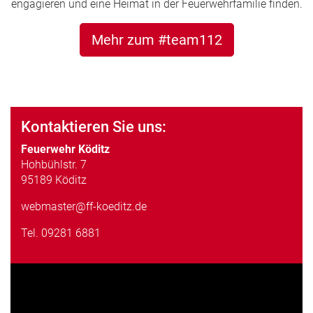
engagieren und eine Heimat in der Feuerwehrfamilie finden.
Mehr zum #team112
Kontaktieren Sie uns:
Feuerwehr Köditz
Hohbühlstr. 7
95189 Köditz
webmaster@ff-koeditz.de
Tel.
09281 6881