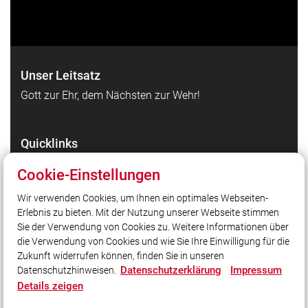
Unser Leitsatz
Gott zur Ehr, dem Nächsten zur Wehr!
Quicklinks
Facebookseite der Feuerwehr Köditz
Cookie-Einstellungen
Facebookseite der Jugendfeuerwehr Köditz
Wir verwenden Cookies, um Ihnen ein optimales Webseiten-
Facebookseite der Kinderfeuerwehr Köditz
Erlebnis zu bieten. Mit der Nutzung unserer Webseite stimmen
Instagramseite der Feuerwehr Köditz
Sie der Verwendung von Cookies zu. Weitere Informationen über
Instagramseite der Jugendfeuerwehr Köditz
die Verwendung von Cookies und wie Sie Ihre Einwilligung für die
Zukunft widerrufen können, finden Sie in unseren
Datenschutzerklärung
Impressum
Datenschutzhinweisen.
Social Media
Details zeigen
Auch unterwegs immer auf dem Laufenden bleiben?