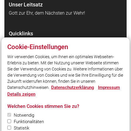
Unser Leitsatz
Gott zur Ehr, dem Nächsten zur Wehr!
Quicklinks
Facebookseite der Feuerwehr Köditz
Cookie-Einstellungen
Facebookseite der Jugendfeuerwehr Köditz
Wir verwenden Cookies, um Ihnen ein optimales Webseiten-
Facebookseite der Kinderfeuerwehr Köditz
Erlebnis zu bieten. Mit der Nutzung unserer Webseite stimmen
Instagramseite der Feuerwehr Köditz
Sie der Verwendung von Cookies zu. Weitere Informationen über
Instagramseite der Jugendfeuerwehr Köditz
die Verwendung von Cookies und wie Sie Ihre Einwilligung für die
Zukunft widerrufen können, finden Sie in unseren
Datenschutzerklärung
Impressum
Datenschutzhinweisen.
Social Media
Details zeigen
Auch unterwegs immer auf dem Laufenden bleiben?
Welchen Cookies stimmen Sie zu?
Bleiben Sie mit uns in Kontakt und vernetzen Sie sich
mit uns!
Notwendig
Funktionalitäten
Statistik